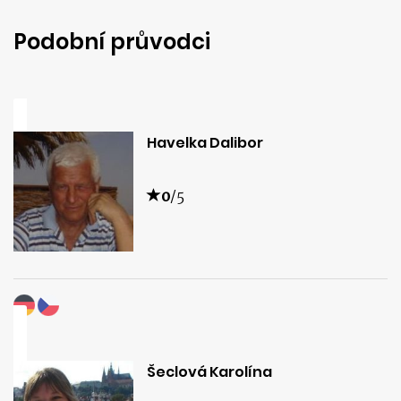
Podobní průvodci
Havelka Dalibor
0
/5
Šeclová Karolína