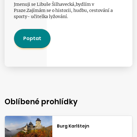
Jmenuji se Libuše Šilhavecká,bydlím v
Praze.Zajímám se o historii, hudbu, cestování a
sporty- učitelka lyžování.
Poptat
Oblíbené prohlídky
Burg Karlštejn