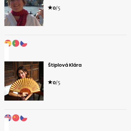
0
/5
Štiplová Klára
0
/5