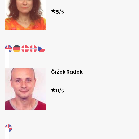
5
/5
Čížek Radek
0
/5