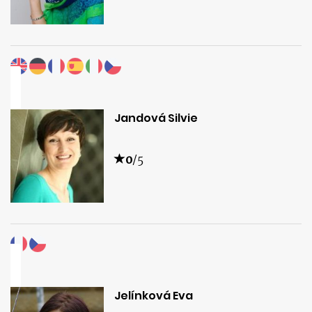
Jandová Silvie
0
/5
Jelínková Eva