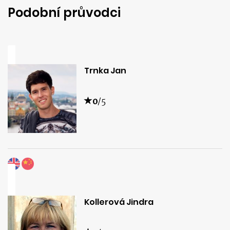
Podobní průvodci
Trnka Jan
0
/5
Kollerová Jindra