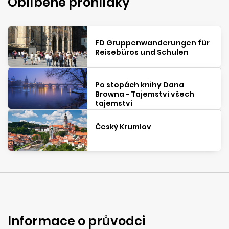
Oblíbené prohlídky
FD Gruppenwanderungen für
Reisebüros und Schulen
Po stopách knihy Dana
Browna - Tajemství všech
tajemství
Český Krumlov
Informace o průvodci