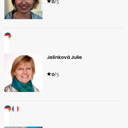
0
/5
Jelínková Julie
0
/5