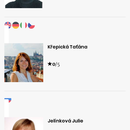
Křepická Taťána
0
/5
Jelínková Julie