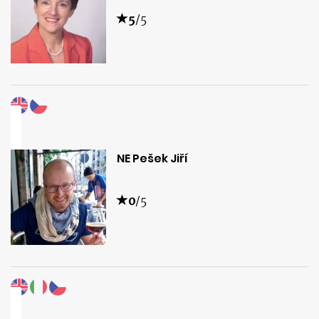
5
/5
NE Pešek Jiří
0
/5