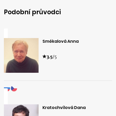
Podobní průvodci
Smékalová Anna
3.5
/5
Kratochvílová Dana