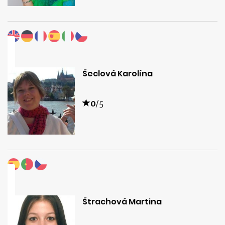
Šeclová Karolína
0
/5
Štrachová Martina