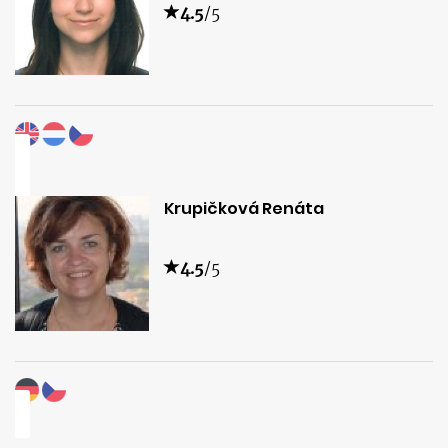
4.5
/5
Krupičková Renáta
4.5
/5