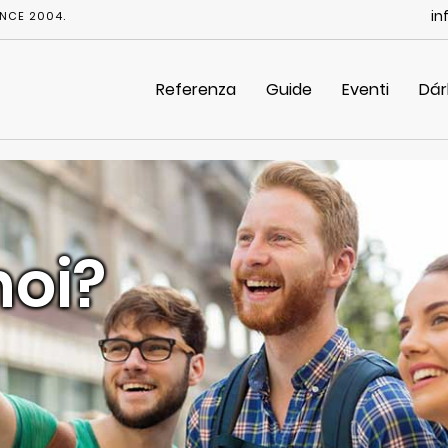
in
NCE 2004.
Referenza
Guide
Eventi
Dár
noi?