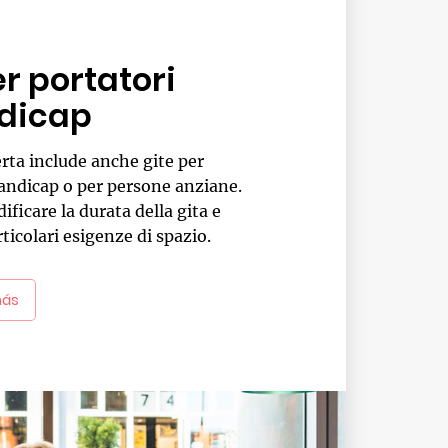
er portatori
ndicap
erta include anche gite per
handicap o per persone anziane.
ficare la durata della gita e
ticolari esigenze di spazio.
nás