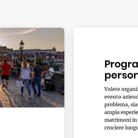
Progr
person
Volete organi
evento azien
problema, sia
ampia esperie
matrimoni in 
crociere lung