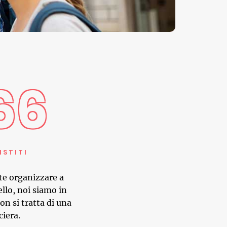
66
ISTITI
te organizzare a
llo, noi siamo in
on si tratta di una
iera.