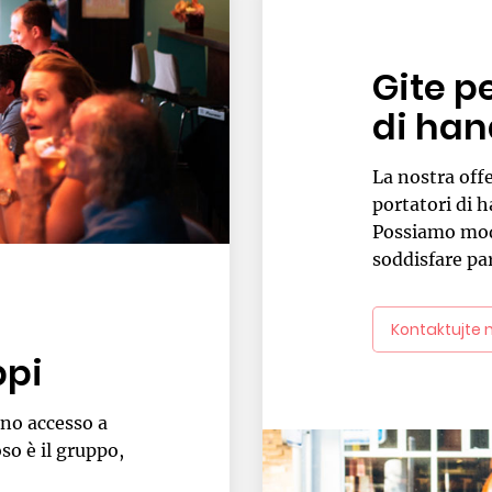
Gite p
di ha
La nostra off
portatori di 
Possiamo modi
soddisfare par
Kontaktujte 
ppi
no accesso a
so è il gruppo,