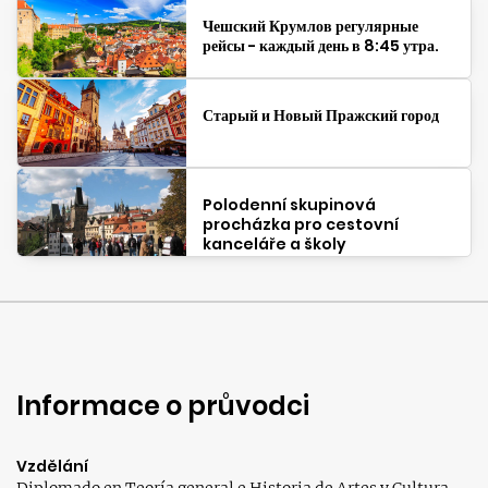
Чешский Крумлов регулярные
рейсы - каждый день в 8:45 утра.
Старый и Новый Пражский город
Polodenní skupinová
procházka pro cestovní
kanceláře a školy
Informace o průvodci
Vzdělání