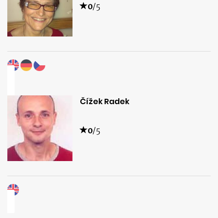
0
/5
Čížek Radek
0
/5