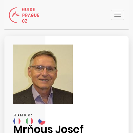
Toggle
naviga
ЯЗЫКИ:
Mrňous Josef