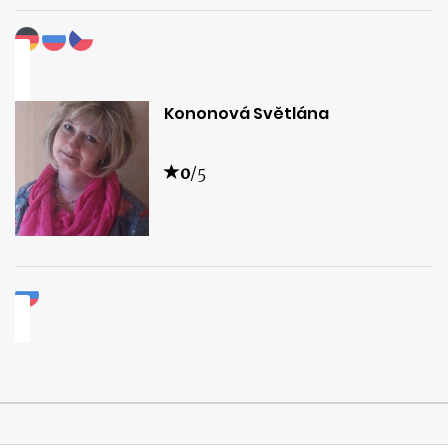
Kononová Světlána
0
/5