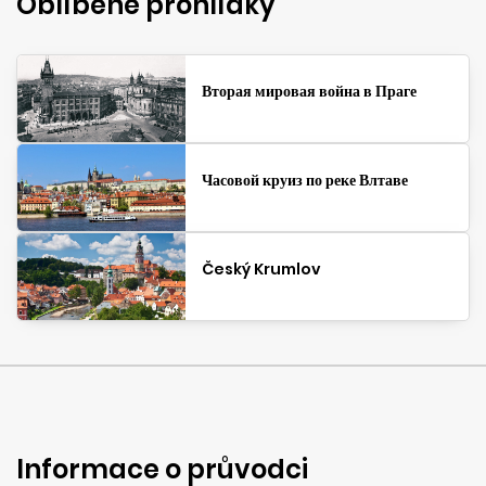
Oblíbené prohlídky
Вторая мировая война в Праге
Часовой круиз по реке Влтаве
Český Krumlov
Informace o průvodci