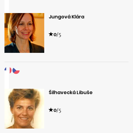
Jungová Klára
0
/5
Šilhavecká Libuše
0
/5