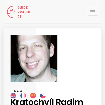
Toggle
naviga
LINGUE:
Kratochvíl Radim