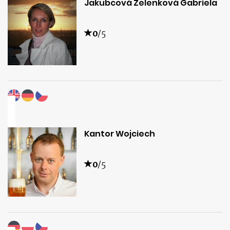
Jakubcová Zelenková Gabriela
0
/5
Kantor Wojciech
0
/5