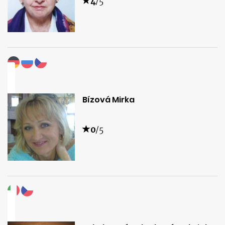
4
/5
Bízová Mirka
0
/5