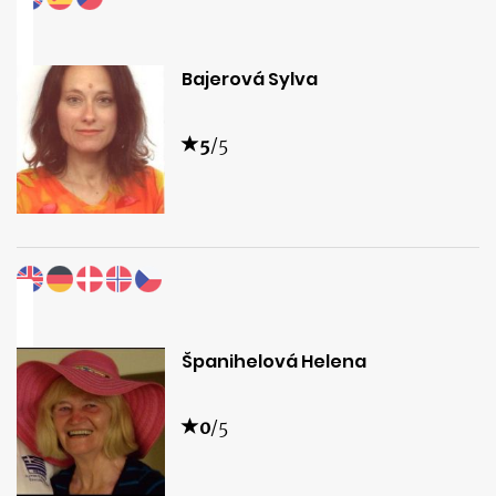
Bajerová Sylva
5
/5
Španihelová Helena
0
/5