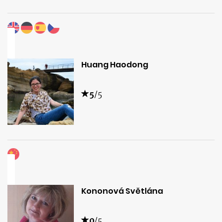
Huang Haodong
5
/5
Kononová Světlána
0
/5