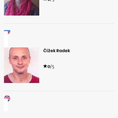
Čížek Radek
0
/5