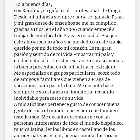
Hola buenos días,
soy Karolína, su guía local - profesional, de Praga.
Desde mi infancía siempre quería ser guía de Praga
y mi gran deseo de enseuňos se me ha cumplido,
gracias a Dios, en el aňo 2006 cuando empecé a
trabjar de guía local de Praga en espaňol. Así que
este aňo ya son 10 aňos que me dedico a este trabjo
querido por mí de todo mi corazón. Es mi gran
pasión y sentido de mi vida -mostrar mi país y
ciudad natal a los turistas extranjeros y así ayudar a
la buena presentación de mi patria en extrajero.
Me especializo en grupos particulares, sobre todo
de amigos y familiares que vienen a Praga de
vacaciones para pasarla bien. Me encanta hacer
siempre de su estancia un inmaterial recuerdo
inolvidable para resto de su vida.
A mis aficiones pertenece gusto de conocer buena
gente de todo el mundo, que espero que también
ustedes son. Me encanta encontrarme con las
personas interesantes de todo el mundo hispánico,
musica latina, ler los libros en castellano de los
autores nativos, viajar, buena comida, historia y