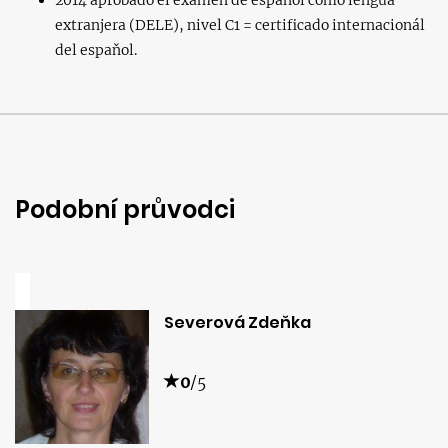
2014 aprobado el exámen de espaňol como lengua
extranjera (DELE), nivel C1 = certificado internacionál
del espaňol.
Podobní průvodci
Severová Zdeňka
0
/5