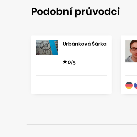
Podobní průvodci
Urbánková Šárka
0
/5