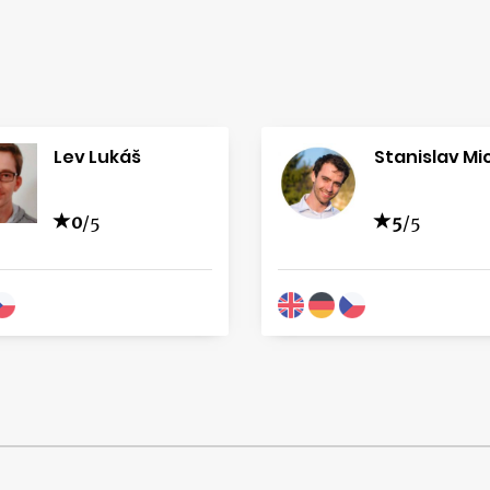
Lev Lukáš
Stanislav Mi
0
/5
5
/5