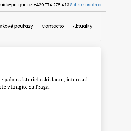
uide-prague.cz +420 774 278 473
Sobre nosotros
rkové poukazy
Contacto
Aktuality
 palna s istoricheski danni, interesni
te v knigite za Praga.