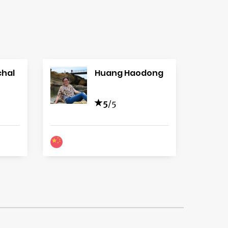
chal
Huang Haodong
5
/5