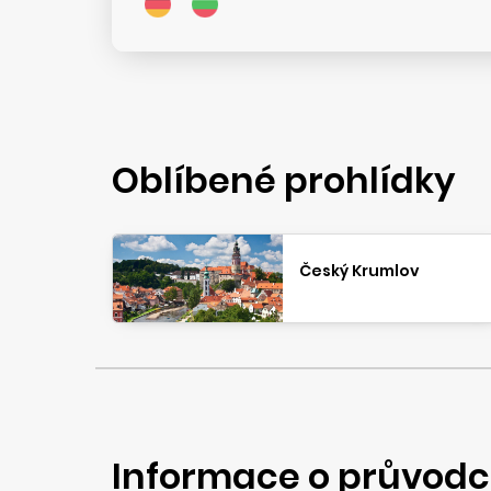
Oblíbené prohlídky
Český Krumlov
Informace o průvodc