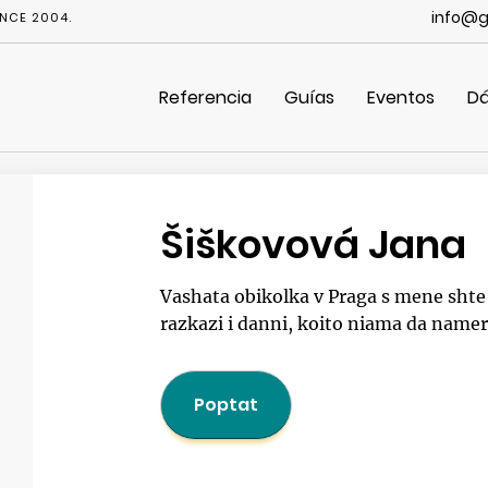
info@g
NCE 2004.
Referencia
Guías
Eventos
Dá
Šiškovová Jana
Vashata obikolka v Praga s mene shte e
razkazi i danni, koito niama da nameri
Poptat