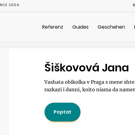
NCE 2004.
Referenz
Guides
Geschehen
Šiškovová Jana
Vashata obikolka v Praga s mene shte e
razkazi i danni, koito niama da nameri
Poptat