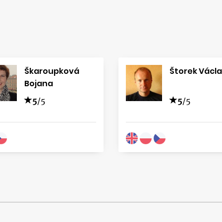
Škaroupková
Štorek Václ
Bojana
5
/5
5
/5