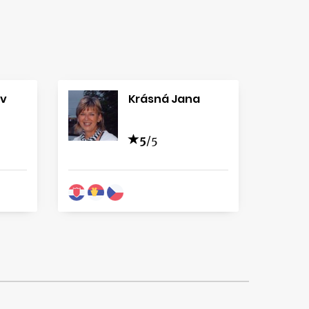
av
Krásná Jana
5
/5