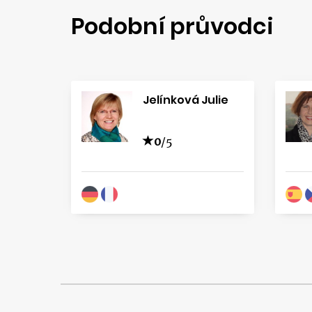
Podobní průvodci
Jelínková Julie
0
/5