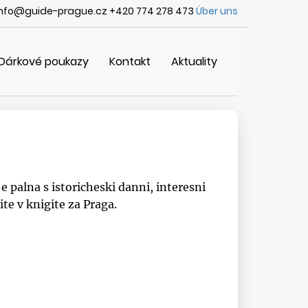
info@guide-prague.cz +420 774 278 473
Über uns
Dárkové poukazy
Kontakt
Aktuality
 palna s istoricheski danni, interesni
te v knigite za Praga.