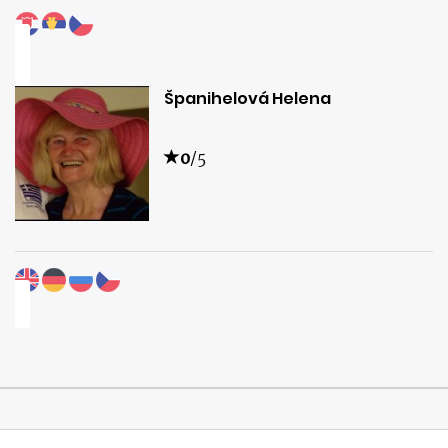
Španihelová Helena
0
/5