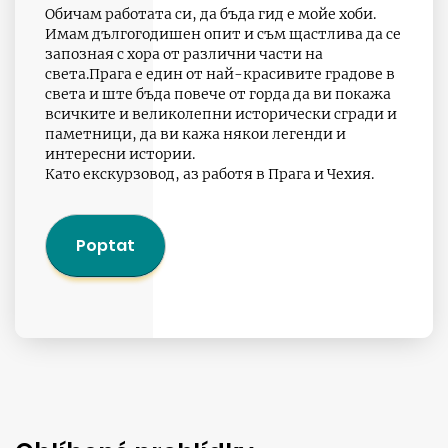
Обичам работата си, да бъдa гид е мойе хоби.
Имам дългогодишен опит и съм щастлива да се
запозная с хора от различни части на
света.Прага е един от най-красивите градове в
света и ште бъда повече от горда да ви покажа
всичките и великолепни исторически сгради и
паметници, да ви кажа някои легенди и
интересни истории.
Като екскурзовод, аз работя в Прага и Чехия.
Poptat