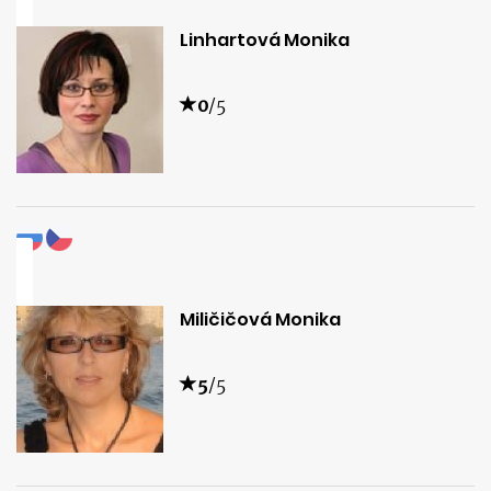
Linhartová Monika
0
/5
Miličičová Monika
5
/5