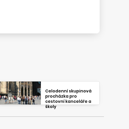
Celodenní skupinová
procházka pro
cestovní kanceláře a
školy