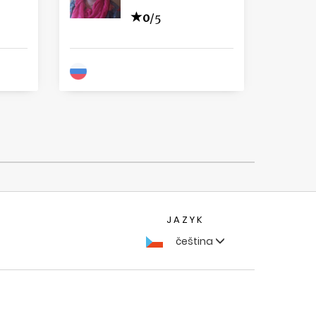
0
/5
JAZYK
čeština