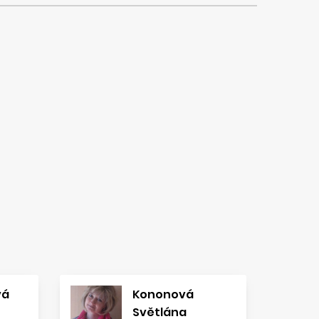
vá
Kononová
Světlána