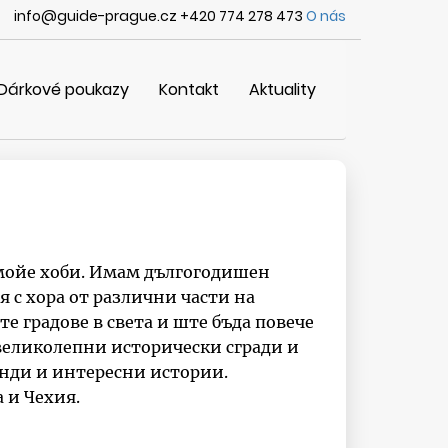
info@guide-prague.cz +420 774 278 473
O nás
Dárkové poukazy
Kontakt
Aktuality
е мойе хоби. Имам дългогодишен
я с хора от различни части на
те градове в света и ште бъда повече
 великолепни исторически сгради и
енди и интересни истории.
а и Чехия.