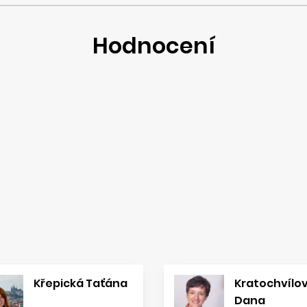
Hodnocení
Křepická Taťána
Kratochvílo
Dana