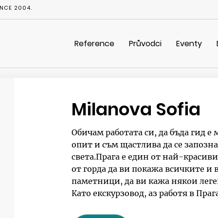
NCE 2004.
Reference
Průvodci
Eventy
Milanova Sofia
Обичам работата си, да бъдa гид 
опит и съм щастлива да се запозна
света.Прага е един от най-красиви
от горда да ви покажа всичките и
паметници, да ви кажа някои лег
Като екскурзовод, аз работя в Праг