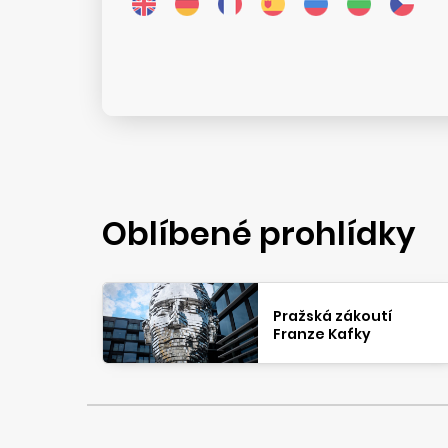
Oblíbené prohlídky
Pražská zákoutí
Franze Kafky