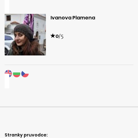
Ivanova Plamena
0
/5
Stranky pruvodce: