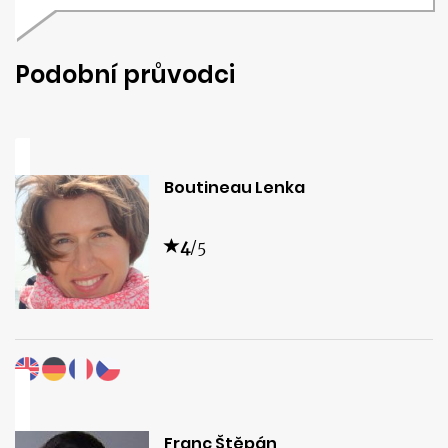
Podobní průvodci
Boutineau Lenka
4
/5
Franc Štěpán