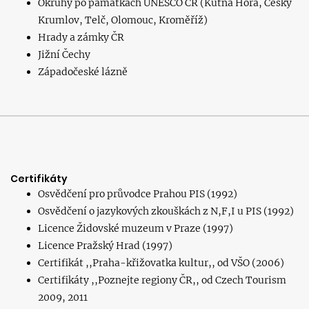
Okruhy po památkách UNESCO ČR (Kutná Hora, Český
Krumlov, Telč, Olomouc, Kroměříž)
Hrady a zámky ČR
Jižní Čechy
Západočeské lázně
Certifikáty
Osvědčení pro průvodce Prahou PIS (1992)
Osvědčení o jazykových zkouškách z N,F,I u PIS (1992)
Licence Židovské muzeum v Praze (1997)
Licence Pražský Hrad (1997)
Certifikát ,,Praha-křižovatka kultur,, od VŠO (2006)
Certifikáty ,,Poznejte regiony ČR,, od Czech Tourism
2009, 2011