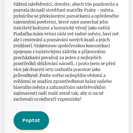
Vážení návštěvníci, dovolte, abych Vás pozdravila a
pozvala do naší stověžaté matičky Prahy - města,
pyšnícího se překrásnými památkami a opředeného
tajemnými pověstmi, které nám zanechal jeho
tisíciletý kulturní a historický vývoj! Jako rodilá
Pražačka mám velmi ráda své rodné město, baví mě
ale i cestování a poznávání nových krajů a jejich
zvyklostí. Vzájemnou společenskou komunikaci
spojenou s turistickými zážitky a příjemnými
procházkami považuji za jeden z nejlepších
prostředků sbližování národů, i proto jsem se před
více jak dvaceti lety rozhodla pracovat jako
průvodkyně. Podle svého nejlepšího vědomí a
svědomí se snažím zprostředkovat krásy našeho
hlavního města a zahraničním návštěvníkům
zajímavosti naší malé země tak, aby si na ně
zachovali co nejhezčí vzpomínky!
Poptat