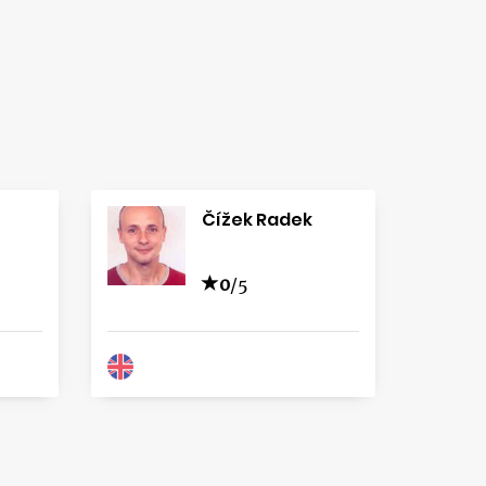
Čížek Radek
0
/5