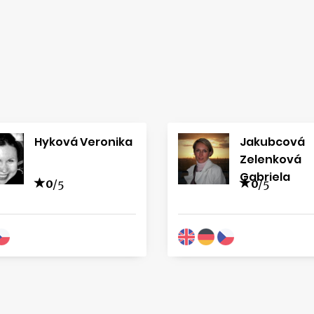
Hyková Veronika
Jakubcová
Zelenková
Gabriela
0
/5
0
/5