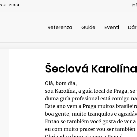
in
NCE 2004.
Referenza
Guide
Eventi
Dár
Šeclová Karolín
Olá, bom día,
sou Karolína, a guía local de Praga, s
duma guía profesional está comigo na 
Este ano vem a Praga muitos brasileir
boa gente, muito tranquilos e agradáv
Entao se tambiém vocé gosta de ver a
eu com muito prazer vou ser también a
Obrigada y bom viagem a Praga!