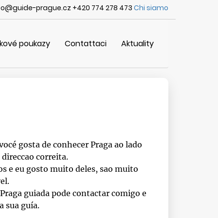
fo@guide-prague.cz +420 774 278 473
Chi siamo
kové poukazy
Contattaci
Aktuality
a
e vocé gosta de conhecer Praga ao lado
direccao correita.
os e eu gosto muito deles, sao muito
el.
 Praga guiada pode contactar comigo e
 sua guía.