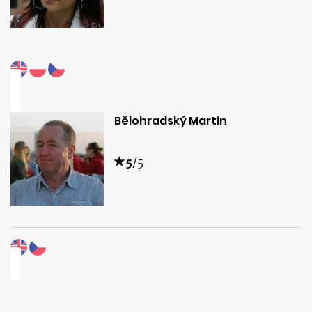
Bělohradský Martin
5
/5