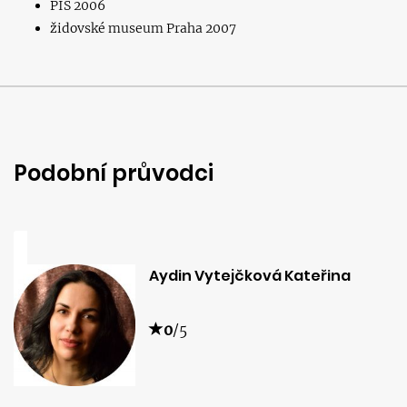
PIS 2006
židovské museum Praha 2007
Podobní průvodci
Aydin Vytejčková Kateřina
0
/5