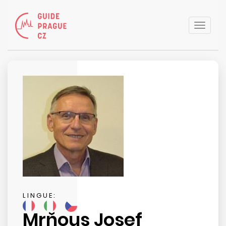
Toggle
naviga
LINGUE:
Mrňous Josef