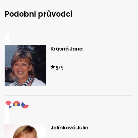
Podobní průvodci
Krásná Jana
5
/5
Jelínková Julie