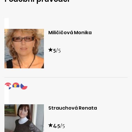
Miličičová Monika
5
/5
Strauchová Renata
4.5
/5