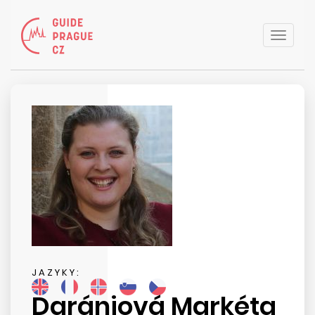
Toggle
naviga
JAZYKY:
Darániová Markéta