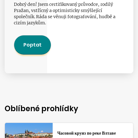
Dobrý den! Jsem certifikovaný průvodce, rodilý
Pražan, vstřícný a optimisticky smýšlející
společník. Ráda se věnuji fotografování, hudbě a
cizím jazykům.
Poptat
Oblíbené prohlídky
Часовой круиз по реке Влтаве