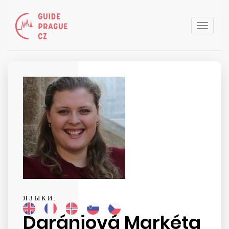
Toggle
naviga
ЯЗЫКИ:
Darániová Markéta