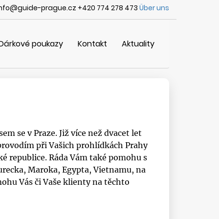
info@guide-prague.cz +420 774 278 473
Über uns
Dárkové poukazy
Kontakt
Aktuality
em se v Praze. Již více než dvacet let
provodím při Vašich prohlídkách Prahy
ské republice. Ráda Vám také pomohu s
Turecka, Maroka, Egypta, Vietnamu, na
ohu Vás či Vaše klienty na těchto