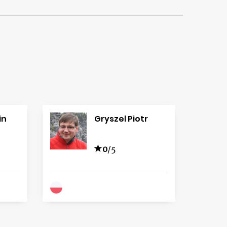
in
Gryszel Piotr
0
/5