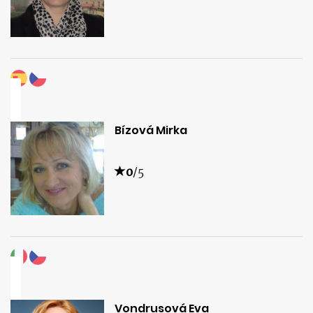
Bízová Mirka
0
/5
Vondrusová Eva