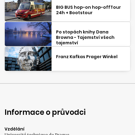
BIG BUS hop-on hop-offTour
24h + Bootstour
Po stopách knihy Dana
Browna - Tajemství všech
tajemství
Franz Kafkas Prager Winkel
Informace o průvodci
Vzdělání