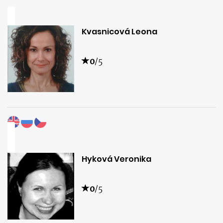
Kvasnicová Leona
0
/5
Hyková Veronika
0
/5