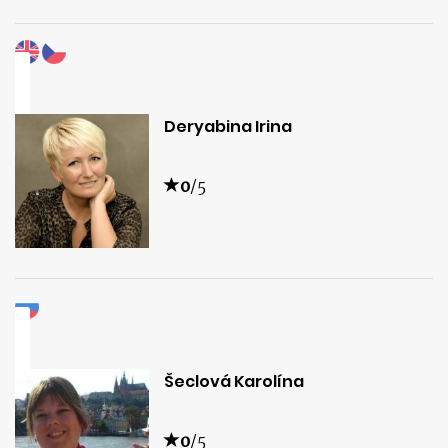
Deryabina Irina
0
/5
Šeclová Karolína
0
/5