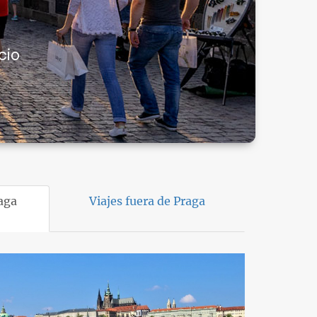
cio
raga
Viajes fuera de Praga