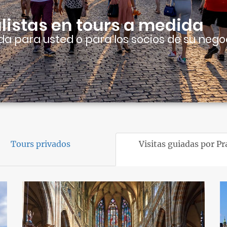
istas en tours a medida
da para usted o para los socios de su nego
Tours privados
Visitas guiadas por P