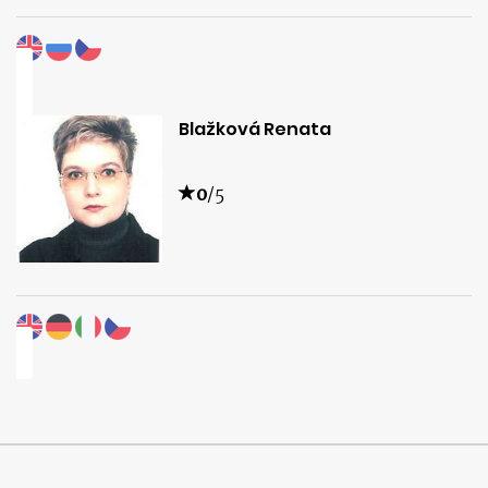
Blažková Renata
0
/5