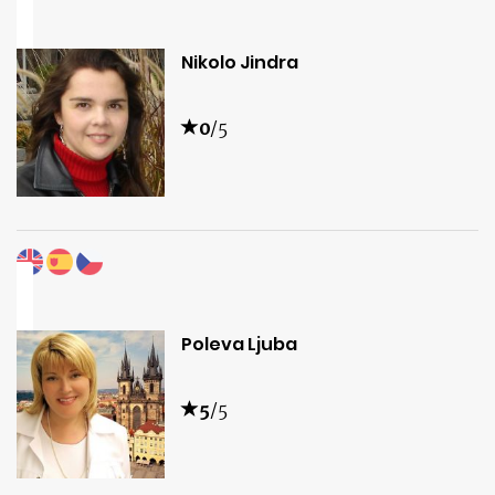
Nikolo Jindra
0
/5
Poleva Ljuba
5
/5