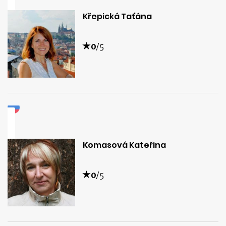
Křepická Taťána
0
/5
Komasová Kateřina
0
/5