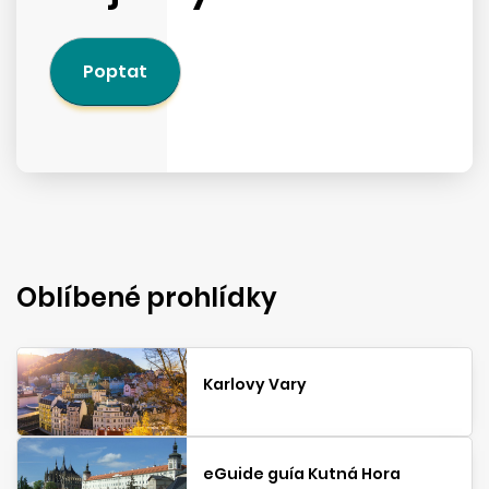
Poptat
Oblíbené prohlídky
Karlovy Vary
eGuide guía Kutná Hora