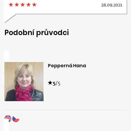
28.09.2021
Podobní průvodci
Pepperná Hana
5
/5