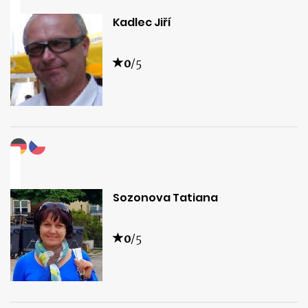
Kadlec Jiří
0
/5
Sozonova Tatiana
0
/5