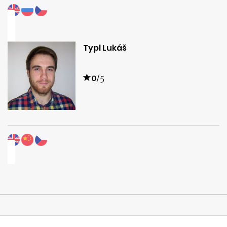
Typl Lukáš
0
/5