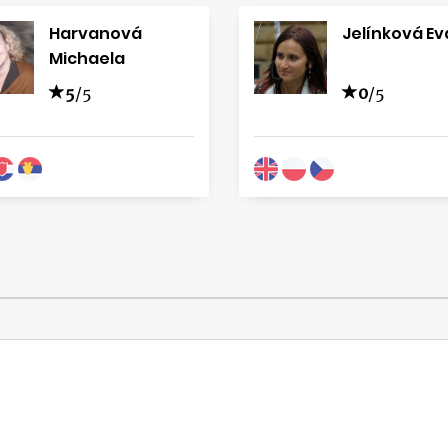
Harvanová
Jelínková Ev
Michaela
5
/5
0
/5