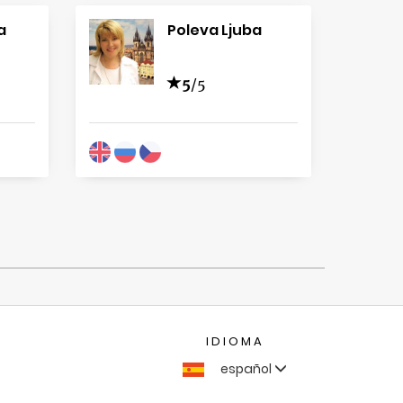
a
Poleva Ljuba
5
/5
IDIOMA
español