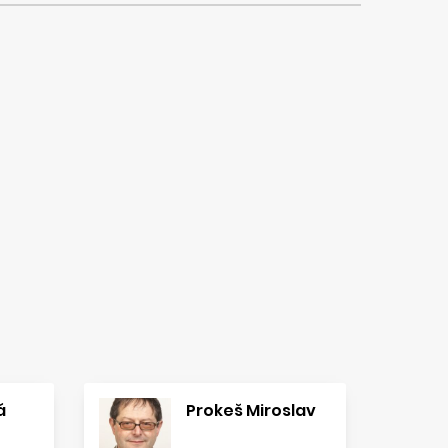
á
Prokeš Miroslav