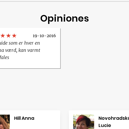
Opiniones
19-10-2016
ide som er hver en
na værd, kan varmt
fales
Hill Anna
Novohradsk
Lucie