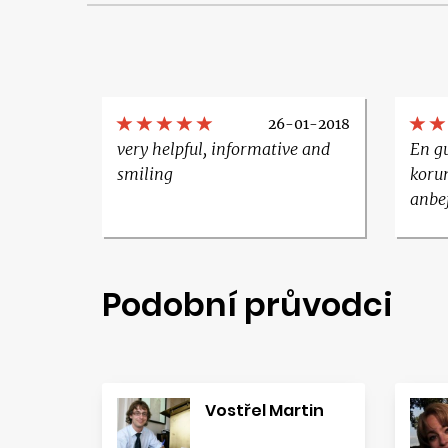
26-01-2018
very helpful, informative and
En gu
smiling
koru
anbe
Podobní průvodci
Vostřel Martin