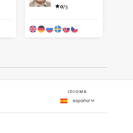
0
/5
IDIOMA
español