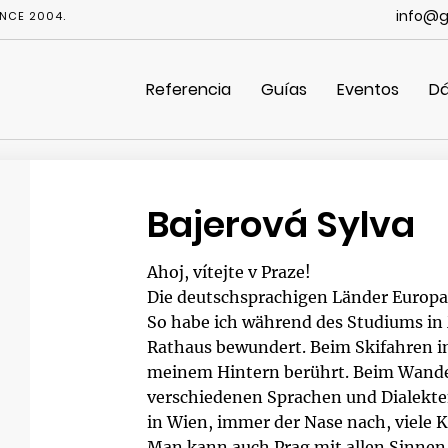
info@g
NCE 2004.
Referencia
Guías
Eventos
Dá
Bajerová Sylva
Ahoj, vítejte v Praze!
Die deutschsprachigen Länder Europas
So habe ich während des Studiums in 
Rathaus bewundert. Beim Skifahren im
meinem Hintern berührt. Beim Wande
verschiedenen Sprachen und Dialekt
in Wien, immer der Nase nach, viele K
Man kann auch Prag mit allen Sinne