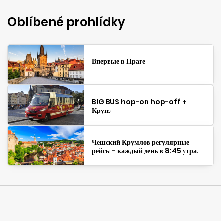
Oblíbené prohlídky
Впервые в Праге
BIG BUS hop-on hop-off +
Круиз
Чешский Крумлов регулярные
рейсы - каждый день в 8:45 утра.