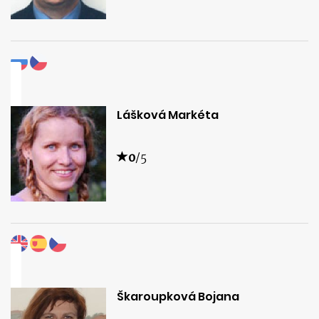
Lášková Markéta
0
/5
Škaroupková Bojana