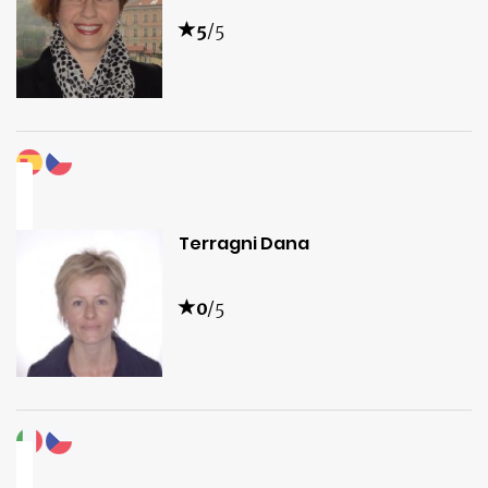
5
/5
Terragni Dana
0
/5