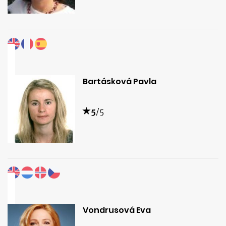
Bartásková Pavla
5
/5
Vondrusová Eva