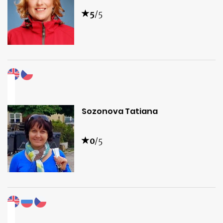
5
/5
Sozonova Tatiana
0
/5