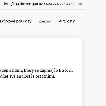
info@guide-prague.cz +420 774 278 473
О нас
Dárkové poukazy
Контакт
Aktuality
i s lidmi, který se zajímají o historii
ílet své znalostí s ostatními.