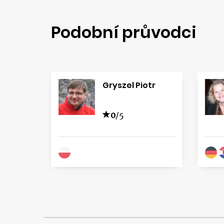
Podobní průvodci
Gryszel Piotr
0
/5