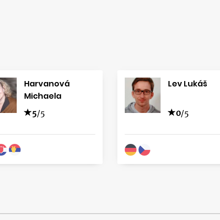
Harvanová
Lev Lukáš
Michaela
5
/5
0
/5