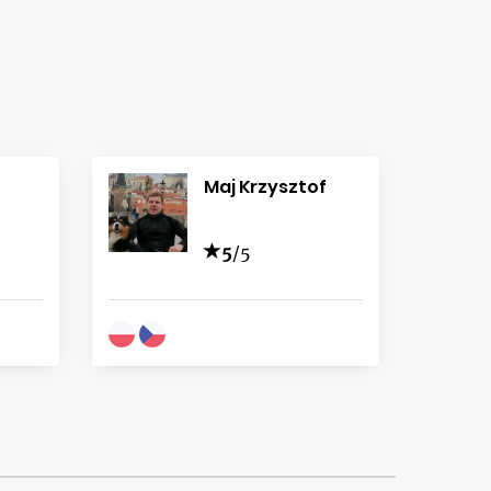
Maj Krzysztof
5
/5