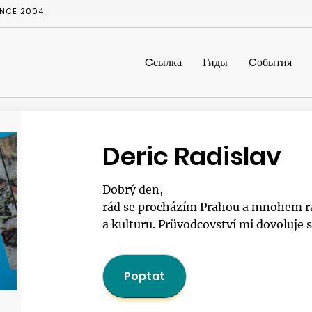
NCE 2004.
Cсылка
Гиды
Cобытия
Deric Radislav
Dobrý den,
rád se procházím Prahou a mnohem raděj
a kulturu. Průvodcovství mi dovoluje sd
Poptat