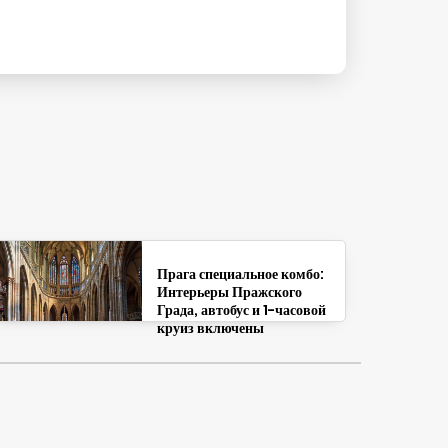
Прага специальное комбо:
Интерьеры Пражского
Града, автобус и 1-часовой
круиз включены