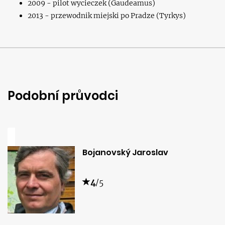
2009 - pilot wycieczek (Gaudeamus)
2013 - przewodnik miejski po Pradze (Tyrkys)
Podobní průvodci
Bojanovský Jaroslav
4
/5