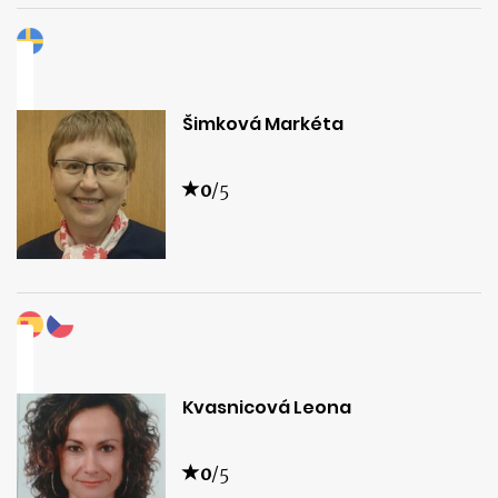
Šimková Markéta
0
/5
Kvasnicová Leona
0
/5