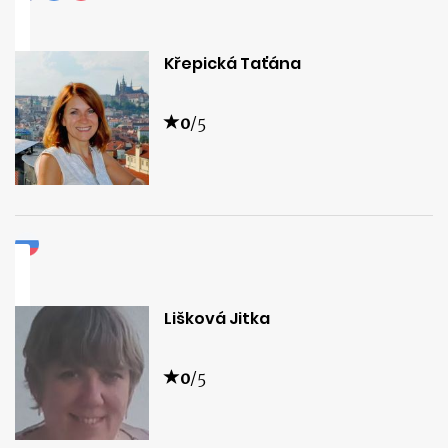
Křepická Taťána
0
/5
Lišková Jitka
0
/5