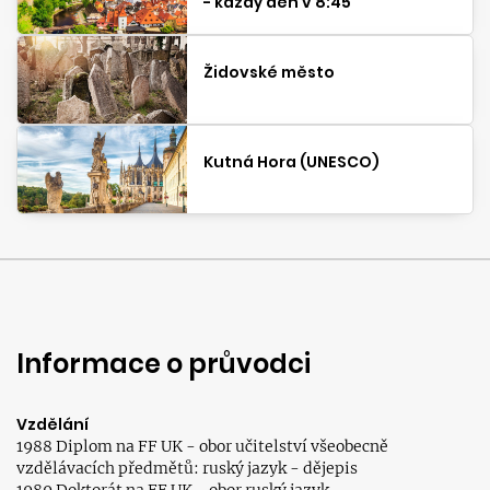
- každý den v 8:45
Židovské město
Kutná Hora (UNESCO)
Informace o průvodci
Vzdělání
1988 Diplom na FF UK - obor učitelství všeobecně
vzdělávacích předmětů: ruský jazyk - dějepis