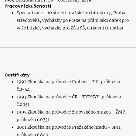
1989 Doktorát na FF UK - obor ruský jazyk
Pracovní zkušenosti
Specializace - 10 století pražské architektury, Praha
středověká, vycházky po Praze na přání jako dárek pro
vaše blízké, vycházky pro ZŠ a SŠ, církevní turistika
Certifikáty
1992 Zkouška na průvodce Prahou - PIS, průkazka
č.2554
1993 Zkouška na průvodce ČR - TYRKYS, průkazka
č.0051
1995 Zkouška na průvodce židovského muzea - ŽMP,
průkazka č.0731
2001 Zkouška na průvodce Pražského hradu - SPH,
průkazka č.800