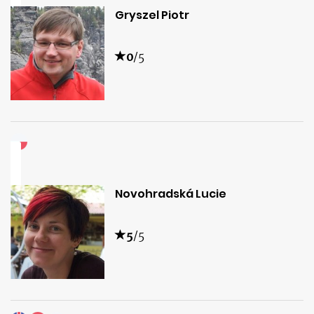
Gryszel Piotr
0
/5
Novohradská Lucie
5
/5