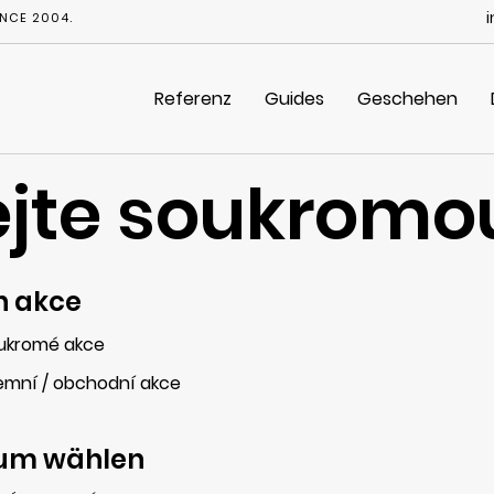
NCE 2004.
Referenz
Guides
Geschehen
jte soukromo
h akce
ukromé akce
remní / obchodní akce
um wählen