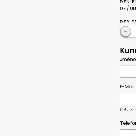
DEN 
07 / 08
DER T
-
Kun
Jméno
E-Mail
Potvrze
Telefo