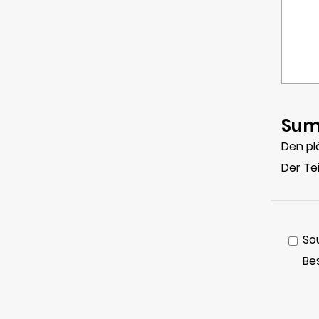
Sum
Den pl
Der Te
So
Be