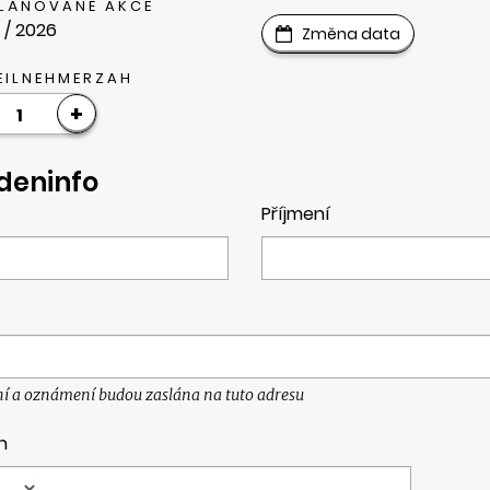
PLÁNOVANÉ AKCE
 / 2026
Změna data
EILNEHMERZAH
+
1
deninfo
Příjmení
ní a oznámení budou zaslána na tuto adresu
n