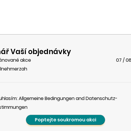
ář Vaší objednávky
ánované akce
07 / 0
ilnehmerzah
uhlasím: Allgemeine Bedingungen and Datenschutz-
stimmungen
Poptejte soukromou akci