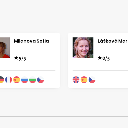
Milanova Sofia
Lášková Mar
5
/5
0
/5