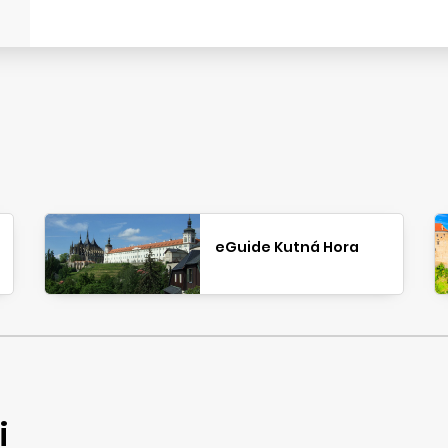
eGuide Kutná Hora
i