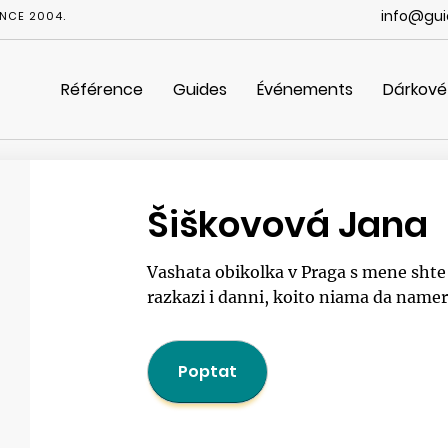
info@gui
NCE 2004.
Référence
Guides
Événements
Dárkové
Šiškovová Jana
Vashata obikolka v Praga s mene shte e
razkazi i danni, koito niama da nameri
Poptat