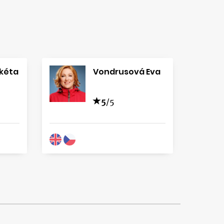
kéta
Vondrusová Eva
5
/5