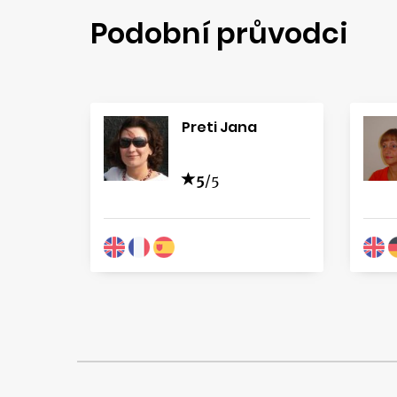
Podobní průvodci
Preti Jana
5
/5