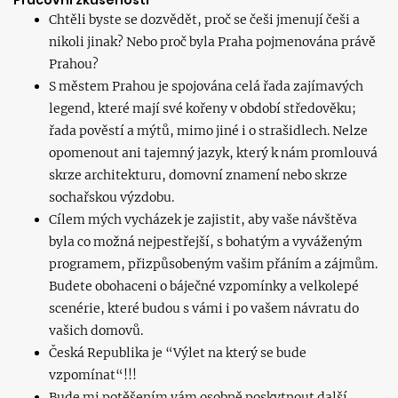
Pracovní zkušenosti
Chtěli byste se dozvědět, proč se češi jmenují češi a
nikoli jinak? Nebo proč byla Praha pojmenována právě
Prahou?
S městem Prahou je spojována celá řada zajímavých
legend, které mají své kořeny v období středověku;
řada pověstí a mýtů, mimo jiné i o strašidlech. Nelze
opomenout ani tajemný jazyk, který k nám promlouvá
skrze architekturu, domovní znamení nebo skrze
sochařskou výzdobu.
Cílem mých vycházek je zajistit, aby vaše návštěva
byla co možná nejpestřejší, s bohatým a vyváženým
programem, přizpůsobeným vašim přáním a zájmům.
Budete obohaceni o báječné vzpomínky a velkolepé
scenérie, které budou s vámi i po vašem návratu do
vašich domovů.
Česká Republika je “Výlet na který se bude
vzpomínat“!!!
Bude mi potěšením vám osobně poskytnout další