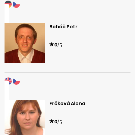
Boháč Petr
0
/5
Frčková Alena
0
/5