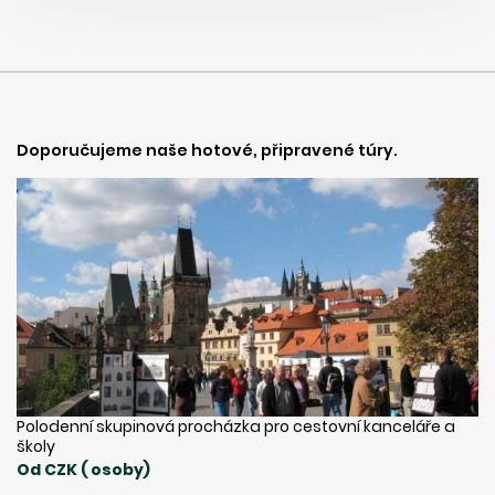
Doporučujeme naše hotové, připravené túry.
Polodenní skupinová procházka pro cestovní kanceláře a
školy
Od CZK ( osoby)