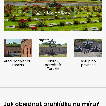
viewgallery
Areál památníku
Hřbitov,
Vstup do
Terezín
památník
pevnosti
Terezín
Jak objednat prohlídku na míru?