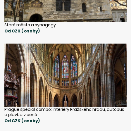
Staré město a synagogy
Od CZK ( osoby)
Prague special combo: Interiéry Pražského hradu, autobus
a plavba v ceně
Od CZK ( osoby)