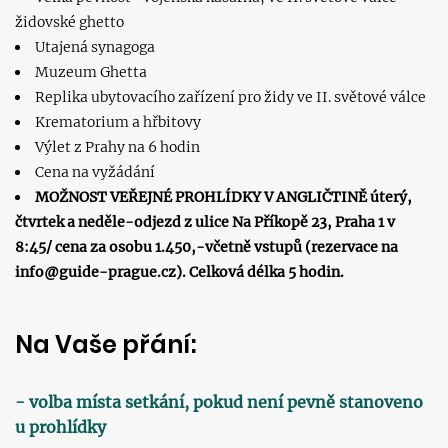
židovské ghetto
Utajená synagoga
Muzeum Ghetta
Replika ubytovacího zařízení pro židy ve II. světové válce
Krematorium a hřbitovy
Výlet z Prahy na 6 hodin
Cena na vyžádání
MOŽNOST VEŘEJNÉ PROHLÍDKY V ANGLIČTINĚ úterý,
čtvrtek a neděle-odjezd z ulice Na Příkopě 23, Praha 1 v
8:45/ cena za osobu 1.450,-včetně vstupů (rezervace na
info@guide-prague.cz). Celková délka 5 hodin.
Na Vaše přání:
- volba místa setkání, pokud není pevně stanoveno
u prohlídky