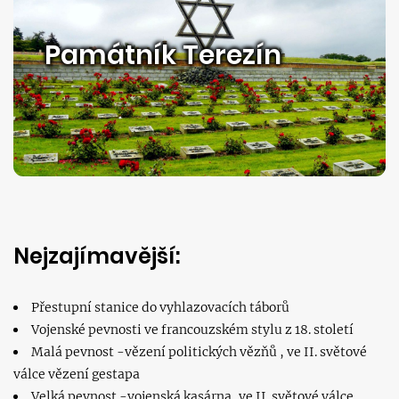
Památník Terezín
Nejzajímavější:
Přestupní stanice do vyhlazovacích táborů
Vojenské pevnosti ve francouzském stylu z 18. století
Malá pevnost -vězení politických vězňů , ve II. světové
válce vězení gestapa
Velká pevnost -vojenská kasárna, ve II. světové válce