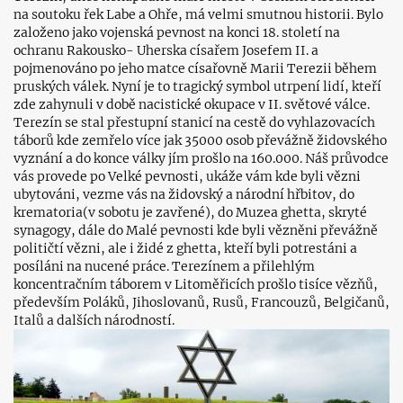
na soutoku řek Labe a Ohře, má velmi smutnou historii. Bylo
založeno jako vojenská pevnost na konci 18. století na
ochranu Rakousko- Uherska císařem Josefem II. a
pojmenováno po jeho matce císařovně Marii Terezii během
pruských válek. Nyní je to tragický symbol utrpení lidí, kteří
zde zahynuli v době nacistické okupace v II. světové válce.
Terezín se stal přestupní stanicí na cestě do vyhlazovacích
táborů kde zemřelo více jak 35000 osob převážně židovského
vyznání a do konce války jím prošlo na 160.000. Náš průvodce
vás provede po Velké pevnosti, ukáže vám kde byli vězni
ubytováni, vezme vás na židovský a národní hřbitov, do
krematoria(v sobotu je zavřené), do Muzea ghetta, skryté
synagogy, dále do Malé pevnosti kde byli vězněni převážně
političtí vězni, ale i židé z ghetta, kteří byli potrestáni a
posíláni na nucené práce. Terezínem a přilehlým
koncentračním táborem v Litoměřicích prošlo tisíce vězňů,
především Poláků, Jihoslovanů, Rusů, Francouzů, Belgičanů,
Italů a dalších národností.