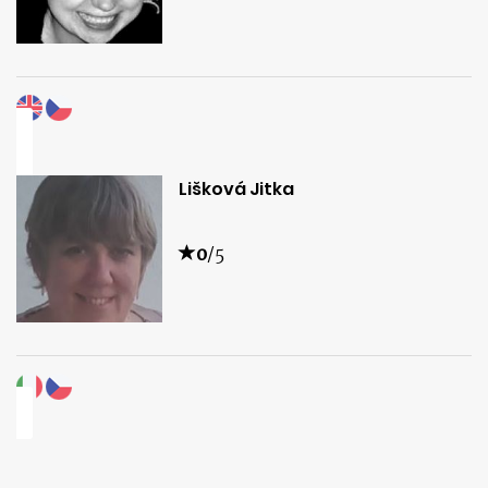
Lišková Jitka
0
/5