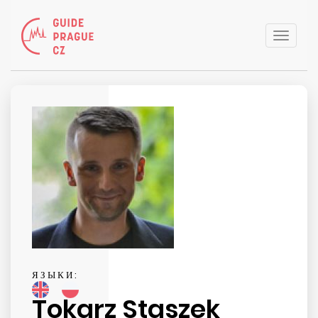
Toggle
naviga
ЯЗЫКИ:
Tokarz Staszek