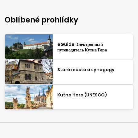
Oblíbené prohlídky
eGuide Электронный
путеводитель Кутна Гора
Staré město a synagogy
Kutna Hora (UNESCO)