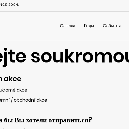
NCE 2004.
Cсылка
Гиды
Cобытия
jte soukromo
h akce
ukromé akce
remní / obchodní akce
а бы Вы хотели отправиться?