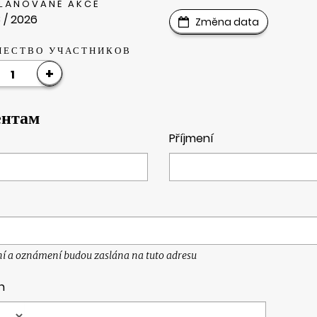
PLÁNOVANÉ AKCE
 / 2026
Změna data
ЧЕСТВО УЧАСТНИКОВ
+
1
ентам
Příjmení
ní a oznámení budou zaslána na tuto adresu
n