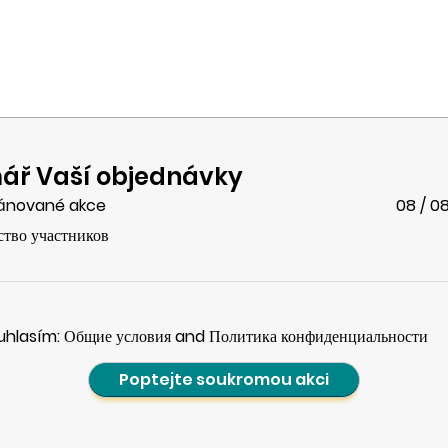
ář Vaší objednávky
ánované akce
08 / 0
ство участников
uhlasím: Общие условия and Политика конфиденциальности
Poptejte soukromou akci