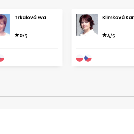
Trkalová Eva
Klimková Kar
0
/5
4
/5