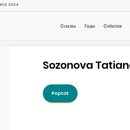
NCE 2004.
Cсылка
Гиды
Cобытия
Sozonova Tatia
Poptat