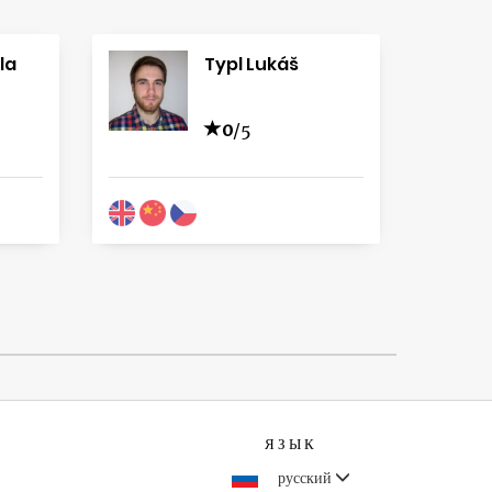
la
Typl Lukáš
0
/5
ЯЗЫК
русский