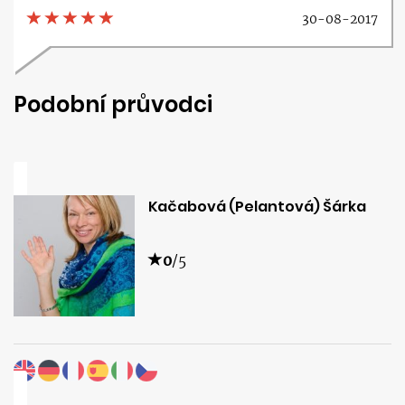
30-08-2017
Podobní průvodci
Kačabová (Pelantová) Šárka
0
/5