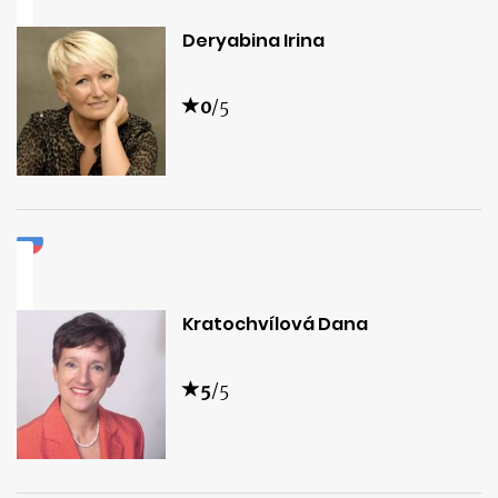
Deryabina Irina
0
/5
Kratochvílová Dana
5
/5