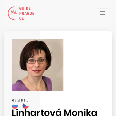
Toggle
naviga
ЯЗЫКИ:
Linhartová Monika