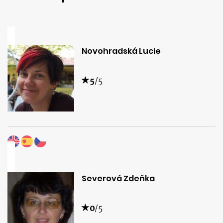
Novohradská Lucie
5
/5
Severová Zdeňka
0
/5