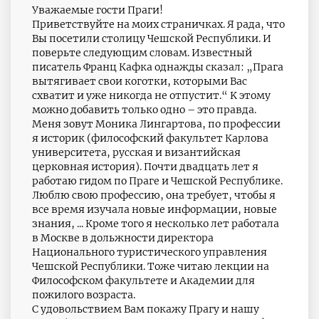
Уважаемые гости Праги!
Приветствуйте на моих страничках. Я рада, что
Вы посетили столицу Чешской Республики. И
поверьте следующим словам. Известный
писатель Франц Кафка однажды сказал: „Прага
вытягивает свои коготки, которыми Вас
схватит и уже никогда не отпустит.“ K этому
можно добавить только одно – это правда.
Меня зовут Моника Лингартова, по профессии
я историк (философский факультет Карлова
университета, русская и византийская
церковная история). Почти двадцать лет я
работаю гидом по Праге и Чешской Республике.
Люблю свою профессию, она требует, чтобы я
все время изучала новые информации, новые
знания, ... Кроме того я несколько лет работала
в Москве в дольжности директора
Национального туристического управления
Чешской Республики. Тоже читаю лекции на
Философском факультете и Академии для
пожилого возраста.
С удовольствием Вам покажу Прагу и нашу