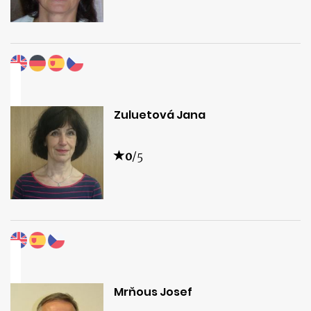
Zuluetová Jana
0
/5
Mrňous Josef