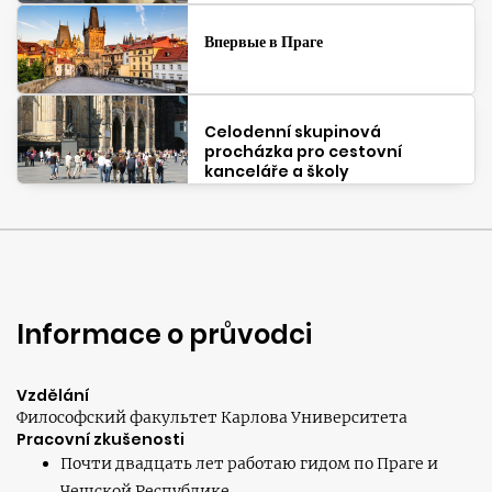
Впервые в Праге
Celodenní skupinová
procházka pro cestovní
kanceláře a školy
Informace o průvodci
Vzdělání
Философский факультет Карлова Университета
Pracovní zkušenosti
Почти двадцать лет работаю гидом по Праге и
Чешской Республике